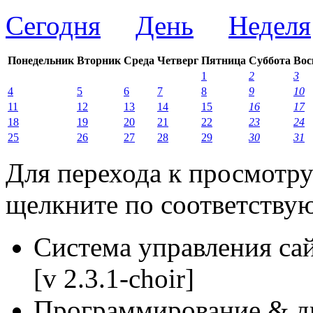
Сегодня
День
Неделя
Понедельник
Вторник
Среда
Четверг
Пятница
Суббота
Вос
1
2
3
4
5
6
7
8
9
10
11
12
13
14
15
16
17
18
19
20
21
22
23
24
25
26
27
28
29
30
31
Для перехода к просмотру
щелкните по соответствую
Система управления са
[v 2.3.1-choir]
Программирование & д