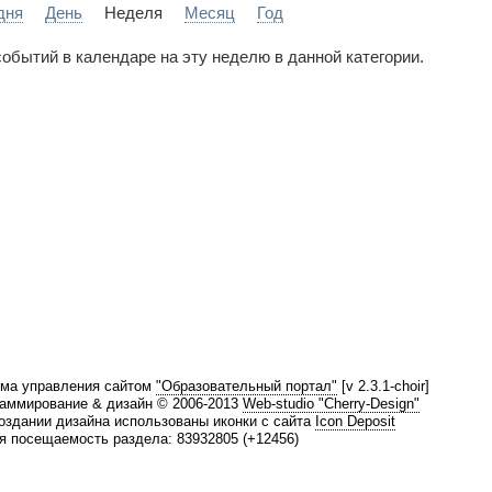
дня
День
Неделя
Месяц
Год
событий в календаре на эту неделю в данной категории.
ма управления сайтом
"Образовательный портал"
[v 2.3.1-choir]
аммирование & дизайн © 2006-2013
Web-studio "Cherry-Design"
оздании дизайна использованы иконки с сайта
Icon Deposit
 посещаемость раздела: 83932805 (+12456)