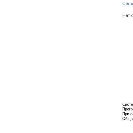
Сего
Нет 
Систе
Прогр
При с
Общая