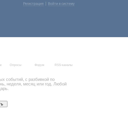
Регистрация
Войти в систему
и
Опросы
Форум
RSS-каналы
ых событий, с разбивкой по
ь, неделя, месяц или год. Любой
арь.