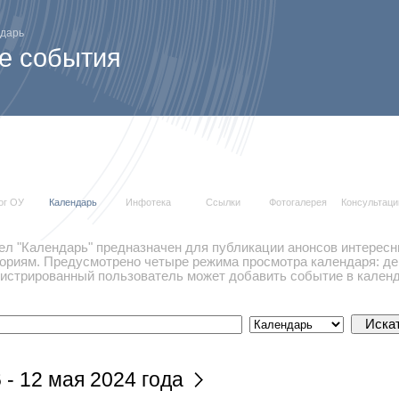
дарь
е события
ог ОУ
Календарь
Инфотека
Ссылки
Фотогалерея
Консультаци
ел "Календарь" предназначен для публикации анонсов интересн
гориям. Предусмотрено четыре режима просмотра календаря: ден
гистрированный пользователь может добавить событие в календ
 - 12 мая 2024 года