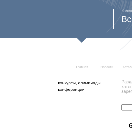
Кален
Вс
Главная
Новости
Катал
Разд
конкурсы, олимпиады
кате
конференции
заре
6